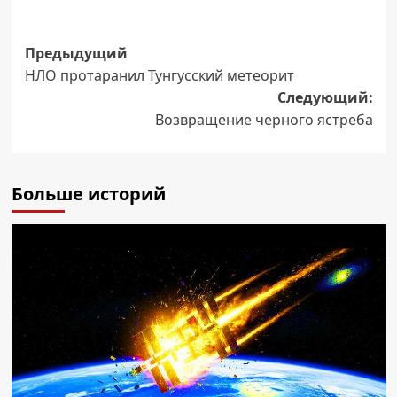
Навигация
Предыдущий
НЛО протаранил Тунгусский метеорит
записи
Следующий:
Возвращение черного ястреба
Больше историй