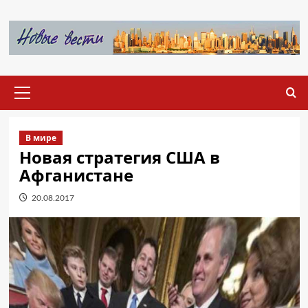
Перейти
к
содержимому
Основное
меню
В мире
Новая стратегия США в
Афганистане
20.08.2017