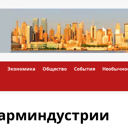
а
Экономика
Общество
События
Необычно
арминдустрии