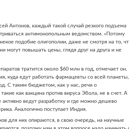
сей Антонов, каждый такой случай резкого подъема
атриваться антимонопольным ведомством. «Потому
 некое подобие олигополии, даже не смотря на то, чт
они могут повышать цены, глядя друг на друга и не
паратов тратится около $60 млн в год, отмечает он.
я, куда едут работать фармацевты со всей планеты,
од. С таким бюджетом, как у нас, речи о
акие как вакцина против вируса Эбола, не в счет. А
е активно ведут разработку и где можно дешево
рика. Аналогично поступает Индия.
нов для них опираются, в свою очередь, на научные
руются, поэтому нам в этом вопросе надо начинать 