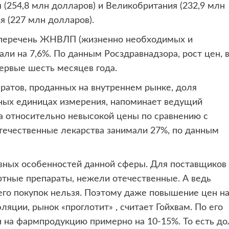
я (254,8 млн долларов) и Великобритания (232,9 млн
я (227 млн долларов).
 в перечень ЖНВЛП (жизненно необходимых и
ли на 7,6%. По данным Росздравнадзора, рост цен, 
ервые шесть месяцев года.
ратов, проданных на внутреннем рынке, доля
ьных единицах измерения, напоминает ведущий
за относительно невысокой цены по сравнению с
течественные лекарства занимали 27%, по данным
вных особенностей данной сферы. Для поставщиков
ртные препараты, нежели отечественные. А ведь
 его покупок нельзя. Поэтому даже повышение цен н
яции, рынок «проглотит» , считает Гойхвам. По его
 на фармпродукцию примерно на 10-15%. То есть до