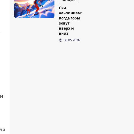
Ски-
альпинизм:
Когда горы
зовут
вверх и
в
вниз
06.05.2026
 и
а
ля