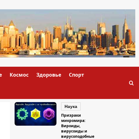
е
Космос
Здоровье
Спорт
Наука
Призраки
микромира:
Вироиды,
вирусоиды и
вирусоподобные