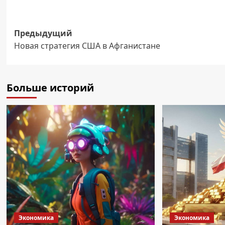
Навигация
Предыдущий
Новая стратегия США в Афганистане
записи
Больше историй
Экономика
Экономика