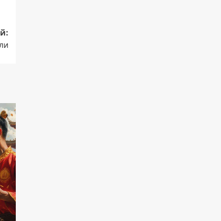
й:
мли