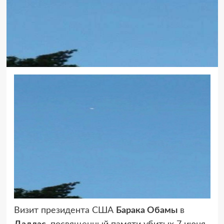
Визит президента США
Барака Обамы
в