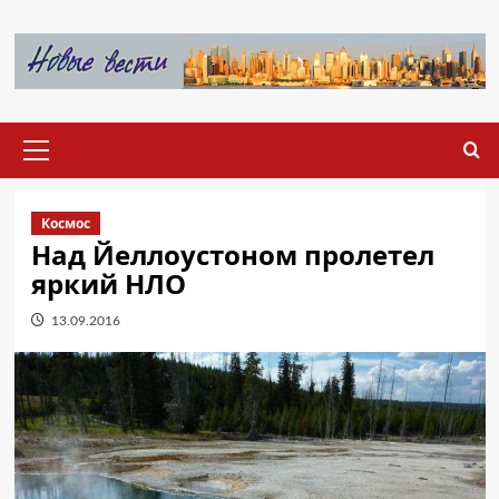
Перейти
к
содержимому
Основное
меню
Космос
Над Йеллоустоном пролетел
яркий НЛО
13.09.2016