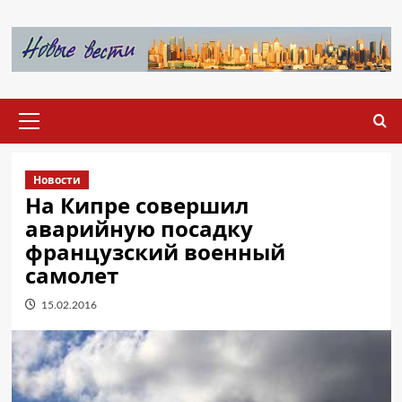
Перейти
к
содержимому
Основное
меню
Новости
На Кипре совершил
аварийную посадку
французский военный
самолет
15.02.2016