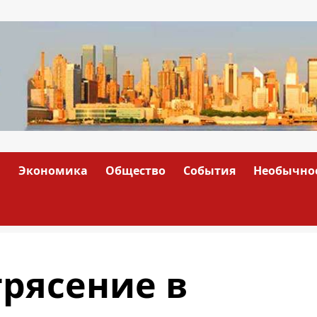
а
Экономика
Общество
События
Необычно
рясение в