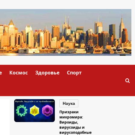
е
Космос
Здоровье
Спорт
Наука
Призраки
микромира:
Вироиды,
вирусоиды и
вирусоподобные