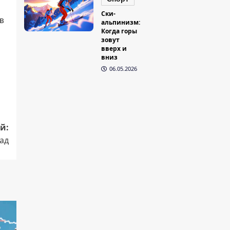
Ски-
в
альпинизм:
Когда горы
зовут
вверх и
вниз
06.05.2026
й:
пад