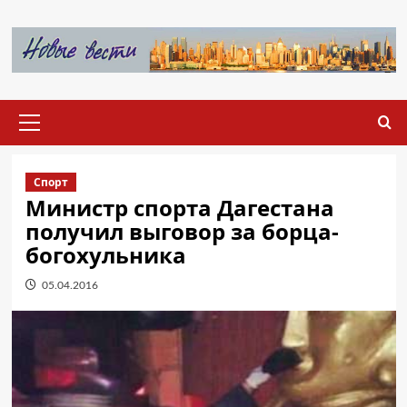
Перейти
к
содержимому
Основное
меню
Спорт
Министр спорта Дагестана
получил выговор за борца-
богохульника
05.04.2016