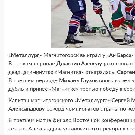
«
Металлург
» Магнитогорск выиграл у «
Ак Барса
»
В первом периоде
Джастин Азеведу
реализовал 
двадцатиминутке «Магнитка» отыгралась,
Сергей
В третьем периоде
Михаил Глухов
вновь вывел «
дубль и принёс «Магнитке» третью победу в сери
Капитан магнитогорского «Металлурга»
Сергей 
Александрову
рекорд чемпионатов страны по кол
В третьем матче финала Восточной конференции
сезоне. Александров установил этот рекорд в с