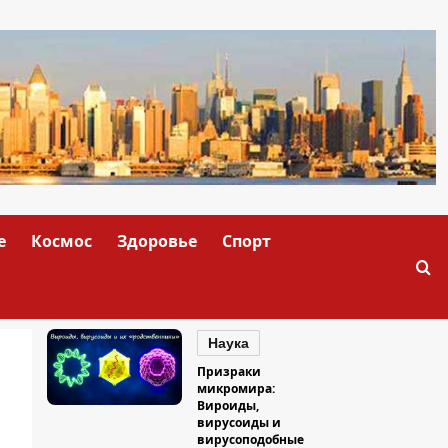
е
Космос
Здоровье
Спорт
Наука
Призраки
микромира:
Вироиды,
вирусоиды и
вирусоподобные