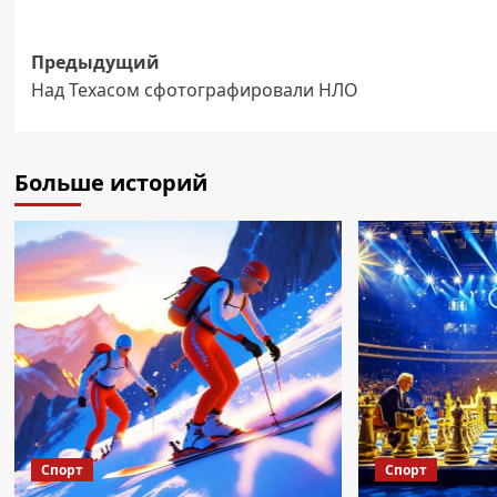
Навигация
Предыдущий
Над Техасом сфотографировали НЛО
записи
Больше историй
Спорт
Спорт