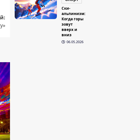
Ски-
альпинизм:
й:
Когда горы
зовут
у»
вверх и
вниз
06.05.2026