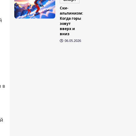
Ски-
альпинизм:
Когда горы
й
зовут
вверх и
вниз
06.05.2026
 в
ей