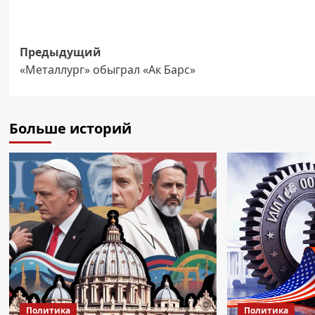
Навигация
Предыдущий
«Металлург» обыграл «Ак Барс»
записи
Больше историй
Политика
Политика