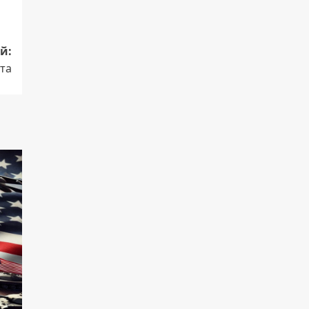
й:
та