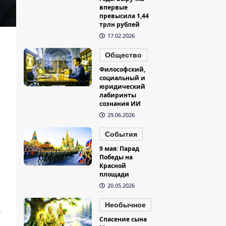
впервые
превысила 1,44
трлн рублей
17.02.2026
Общество
Философский,
социальный и
юридический
лабиринты
сознания ИИ
29.06.2026
События
9 мая: Парад
Победы на
Красной
площади
20.05.2026
Необычное
»
Спасение сына