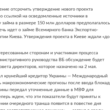
ение отсрочить утверждение нового проекта
со ссылкой на осведомленные источники в
у займа в размере 150 млн долларов предполагалось
ечь идет о займе Всемирного банка Экспортно-
тии Киева. Утверждения проекта в Киеве ждали «до
нтересованным сторонам и участникам процесса
инистративного руководства ВБ обсуждение будет
вета директоров, которое назначено на 2 мая.
жил крунейший кредитор Украины — Международный
ь макроэкономические прогнозы после ввода блока
раины передал уточненные данные в МВФ для
перь ждем, что эти показатели будут приняты к
нии очередного транша появится в повестке дня