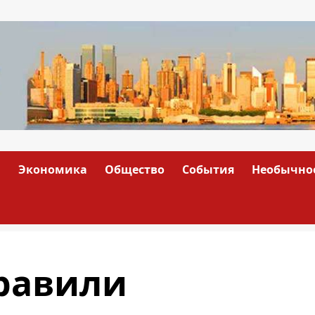
а
Экономика
Общество
События
Необычно
равили