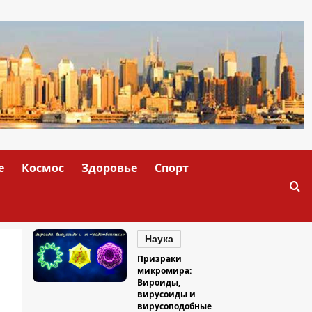
е
Космос
Здоровье
Спорт
Наука
Призраки
микромира:
Вироиды,
вирусоиды и
вирусоподобные