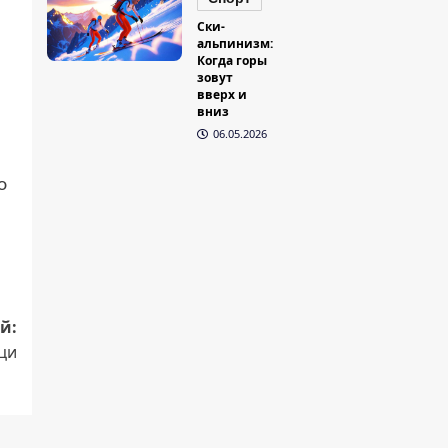
Ски-
альпинизм:
Когда горы
зовут
вверх и
вниз
06.05.2026
о
й:
ци