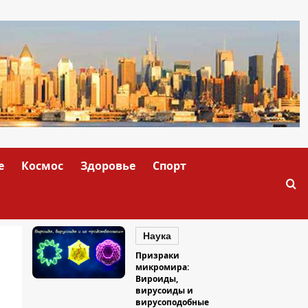
е
Космос
Здоровье
Спорт
Наука
Призраки
микромира:
Вироиды,
вирусоиды и
вирусоподобные