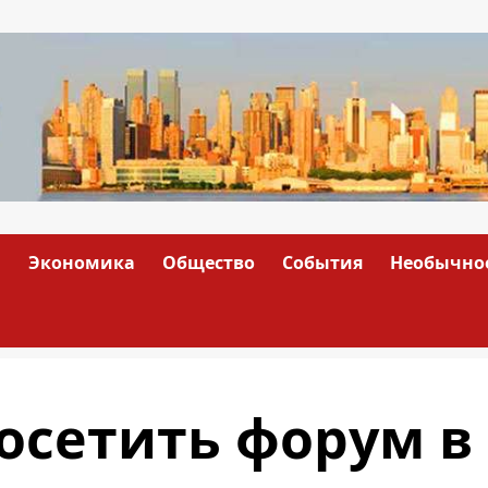
а
Экономика
Общество
События
Необычно
осетить форум в