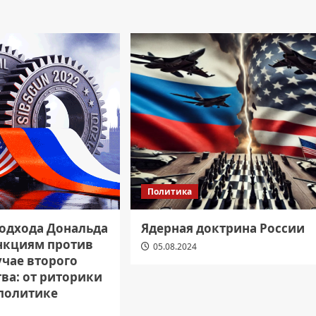
Политика
одхода Дональда
Ядерная доктрина России
анкциям против
05.08.2024
учае второго
ва: от риторики
 политике