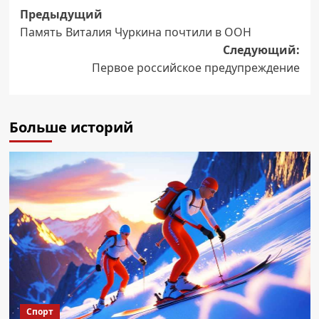
Навигация
Предыдущий
Память Виталия Чуркина почтили в ООН
записи
Следующий:
Первое российское предупреждение
Больше историй
Спорт