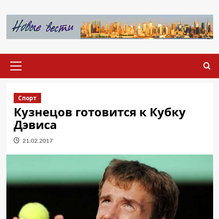
Перейти
к
содержимому
Основное
меню
Спорт
Кузнецов готовится к Кубку
Дэвиса
21.02.2017