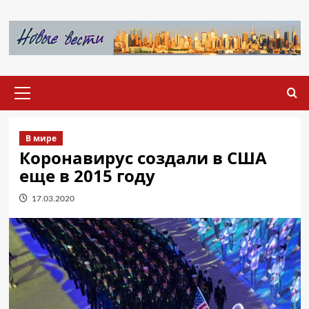
Перейти
к
содержимому
Основное
меню
В мире
Коронавирус создали в США
еще в 2015 году
17.03.2020