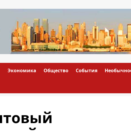
а
Экономика
Общество
События
Необычно
нтовый