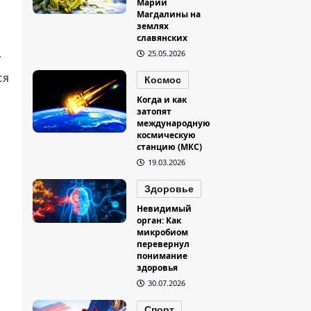
Марии
Магдалины на
землях
славянских
25.05.2026
у
ся
Космос
Когда и как
затопят
международную
космическую
станцию (МКС)
19.03.2026
Здоровье
Невидимый
орган: Как
микробиом
перевернул
понимание
здоровья
30.07.2026
Спорт