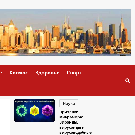
е
Космос
Здоровье
Спорт
Наука
Призраки
микромира:
Вироиды,
вирусоиды и
вирусоподобные