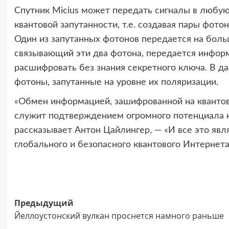
Спутник Micius может передать сигналы в любую
квантовой запутанности, т.е. создавая пары фот
Один из запутанных фотонов передается на больш
связывающий эти два фотона, передается инфор
расшифровать без знания секретного ключа. В д
фотоны, запутанные на уровне их поляризации.
«Обмен информацией, зашифрованной на квантов
служит подтверждением огромного потенциала 
рассказывает Антон Цайлингер, — «И все это явл
глобального и безопасного квантового Интернета
Навигация
Предыдущий
Йеллоустонский вулкан проснется намного раньше
записи