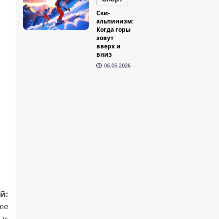
Ски-
альпинизм:
Когда горы
зовут
вверх и
вниз
06.05.2026
й:
ее
ы»