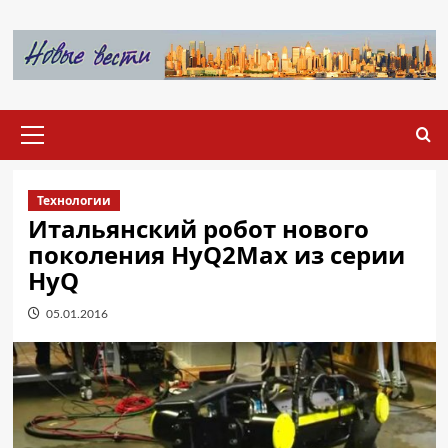
Перейти
к
содержимому
Основное
меню
Технологии
Итальянский робот нового
поколения HyQ2Max из серии
HyQ
05.01.2016