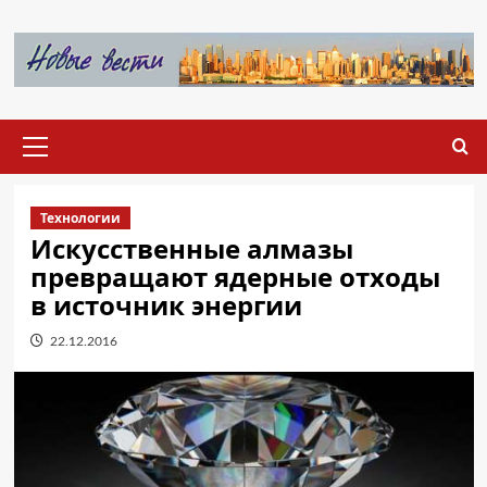
Перейти
к
содержимому
Основное
меню
Технологии
Искусственные алмазы
превращают ядерные отходы
в источник энергии
22.12.2016