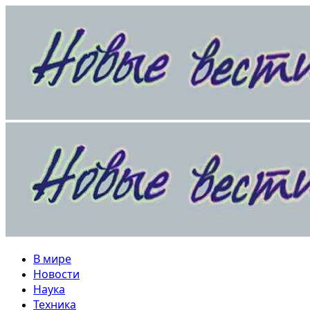
Перейти
к
содержимому
Основное
меню
В мире
Новости
Наука
Техника