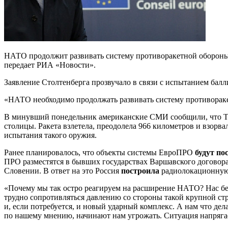
НАТО продолжит развивать систему противоракетной оборон
передает РИА «Новости».
Заявление Столтенберга прозвучало в связи с испытанием бал
«НАТО необходимо продолжать развивать систему противоракет
В минувший понедельник американские СМИ сообщили, что 
столицы. Ракета взлетела, преодолела 966 километров и взор
испытания такого оружия.
Ранее планировалось, что объекты системы ЕвроПРО
будут по
ПРО разместятся в бывших государствах Варшавского договор
Словении. В ответ на это Россия
построила
радиолокационную 
«Почему мы так остро реагируем на расширение НАТО? Нас бе
трудно сопротивляться давлению со стороны такой крупной ст
и, если потребуется, и новый ударный комплекс. А нам что дел
по нашему мнению, начинают нам угрожать. Ситуация напряг