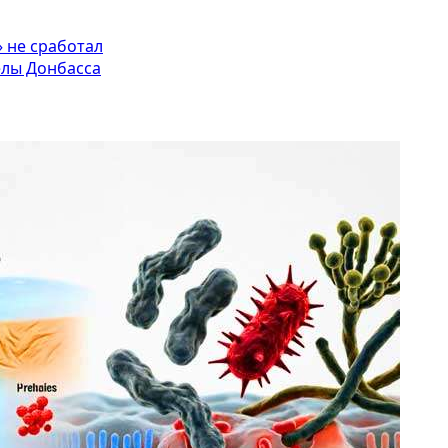
 не сработал
елы Донбасса