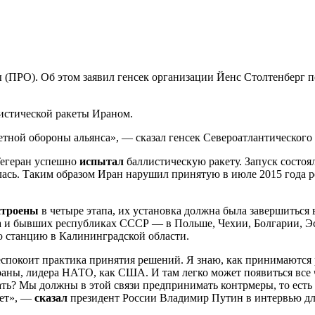
ы (ПРО).
Об этом заявил генсек организации Йенс Столтенберг 
листической ракеты Ираном.
ной обороны альянса», — сказал генсек Североатлантического 
Тегеран успешно
испытал
баллистическую ракету. Запуск состоял
валась. Таким образом Иран нарушил принятую в июле 2015 года
строены
в четыре этапа, их установка должна была завершиться
а и бывших республиках СССР — в Польше, Чехии, Болгарии, Э
станцию в Калининградской области.
спокоит практика принятия решений. Я знаю, как принимаются 
раны, лидера НАТО, как США. И там легко может появиться все
ать? Мы должны в этой связи предпринимать контрмеры, то есть 
ает», —
сказал
президент России Владимир Путин в интервью дл