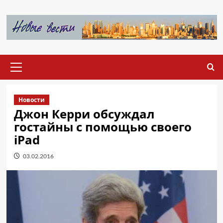
Перейти
к
содержимому
Основное
меню
Новости
Джон Керри обсуждал
гостайны с помощью своего
iPad
03.02.2016