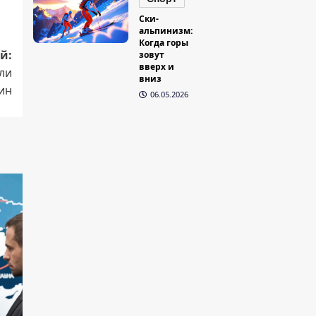
Ски-
альпинизм:
Когда горы
й:
зовут
вверх и
ли
вниз
ин
06.05.2026