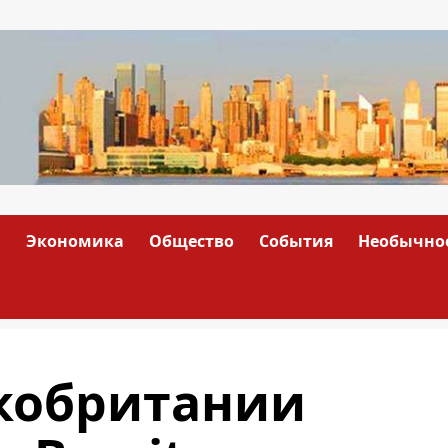
а
Экономика
Общество
События
Необычно
кобритании