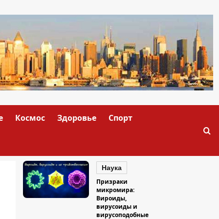
е
Космос
Здоровье
Спорт
Наука
Призраки
микромира:
Вироиды,
вирусоиды и
вирусоподобные