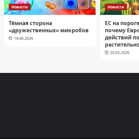
Новости
Новости
Тёмная сторона
ЕС на порог
«дружественных» микробов
почему Евр
действий п
14.06.2026
растительн
20.02.2026