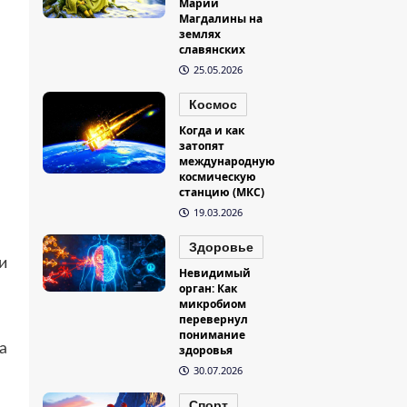
Марии
Магдалины на
землях
славянских
25.05.2026
Космос
Когда и как
затопят
международную
космическую
станцию (МКС)
19.03.2026
Здоровье
и
Невидимый
орган: Как
микробиом
перевернул
понимание
а
здоровья
30.07.2026
Спорт