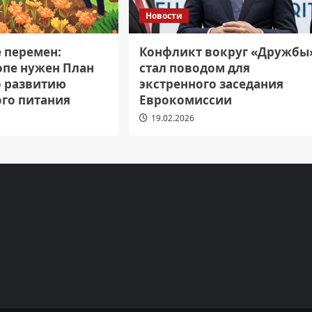
Новости
е перемен:
Конфликт вокруг «Дружбы
опе нужен План
стал поводом для
о развитию
экстренного заседания
ого питания
Еврокомиссии
19.02.2026