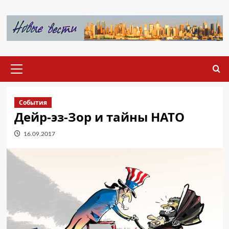
Перейти
к
содержимому
Основное
меню
События
Дейр-эз-Зор и тайны НАТО
16.09.2017