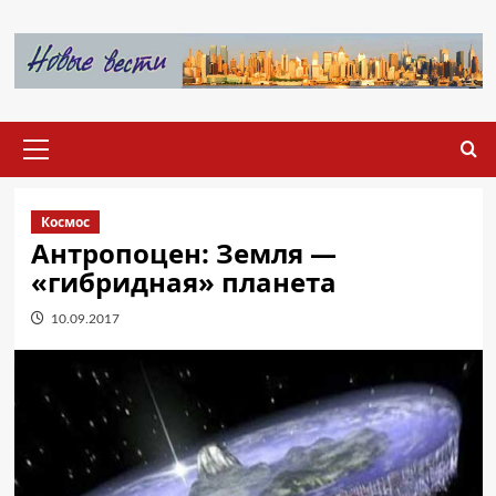
Перейти
к
содержимому
Основное
меню
Космос
Антропоцен: Земля —
«гибридная» планета
10.09.2017