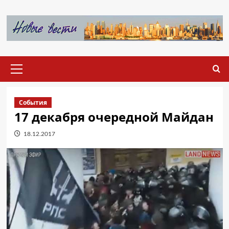
Перейти
к
содержимому
Основное
меню
События
17 декабря очередной Майдан
18.12.2017