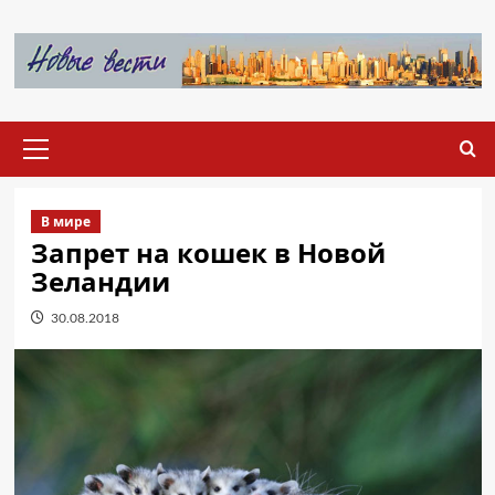
Перейти
к
содержимому
Основное
меню
В мире
Запрет на кошек в Новой
Зеландии
30.08.2018