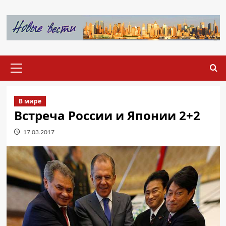
Перейти
к
содержимому
Основное
меню
В мире
Встреча России и Японии 2+2
17.03.2017