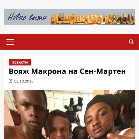
Перейти
к
содержимому
Основное
меню
Новости
Вояж Макрона на Сен-Мартен
02.10.2018