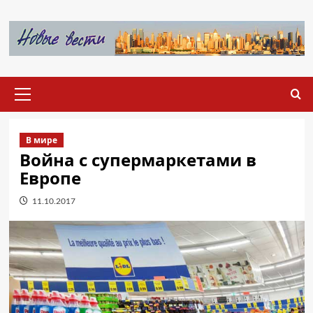
Перейти
к
содержимому
Основное
меню
В мире
Война с супермаркетами в
Европе
11.10.2017