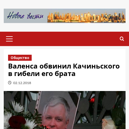
Перейти
к
содержимому
Основное
меню
Общество
Валенса обвинил Качиньского
в гибели его брата
02.12.2018