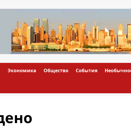
а
Экономика
Общество
События
Необычно
дено