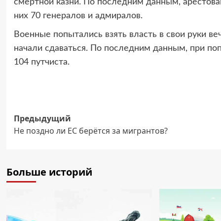
смертной казни. По последним данным, арестов
них 70 генералов и адмиралов.
Военные попытались взять власть в свои руки в
начали сдаваться. По последним данным, при поп
104 путчиста.
Навигация
Предыдущий
Не поздно ли ЕС берётся за мигрантов?
записи
Больше историй