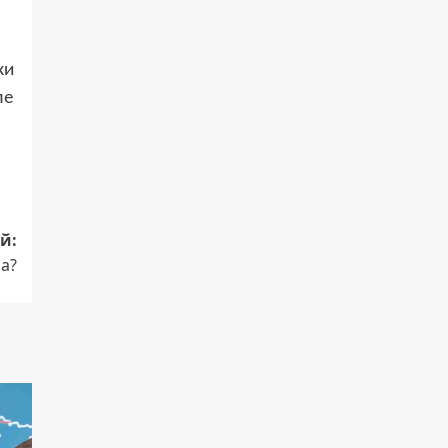
ки
ле
й:
на?