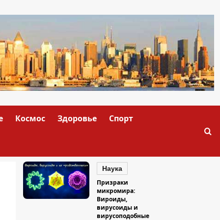
е
Космос
Здоровье
Спорт
Наука
Призраки
микромира:
Вироиды,
вирусоиды и
вирусоподобные