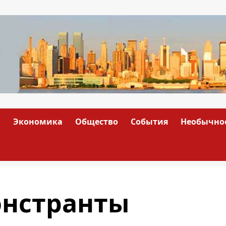
а
Экономика
Общество
События
Необычно
онстранты