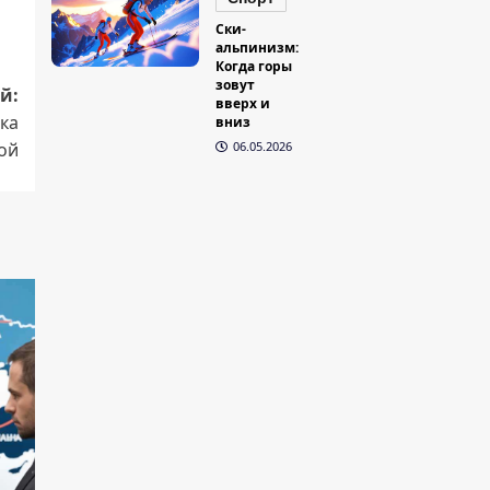
Ски-
альпинизм:
Когда горы
зовут
й:
вверх и
ка
вниз
кой
06.05.2026