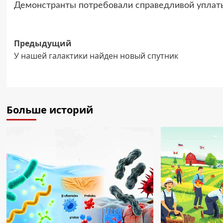
Демонстранты потребовали справедливой уплаты
Навигация
Предыдущий
У нашей галактики найден новый спутник
записи
Больше историй