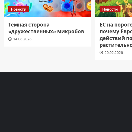
Новости
Новости
Тёмная сторона
ЕС на порог
«дружественных» микробов
почему Евр
действий п
14.06.2026
растительн
20.02.2026