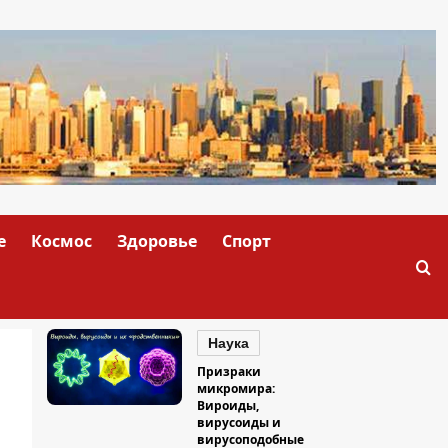
е
Космос
Здоровье
Спорт
Наука
Призраки
микромира:
Вироиды,
вирусоиды и
вирусоподобные