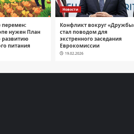
Новости
е перемен:
Конфликт вокруг «Дружбы
опе нужен План
стал поводом для
о развитию
экстренного заседания
ого питания
Еврокомиссии
19.02.2026