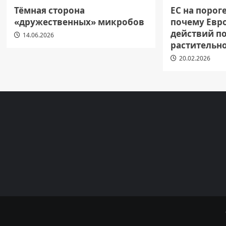
Тёмная сторона
ЕС на порог
«дружественных» микробов
почему Евр
действий п
14.06.2026
растительн
20.02.2026