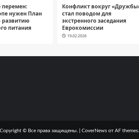
е перемен:
Конфликт вокруг «Дружбы
опе нужен План
стал поводом для
о развитию
экстренного заседания
ого питания
Еврокомиссии
19.02.2026
Copyright © Все права защищены.
|
CoverNews
от AF themes