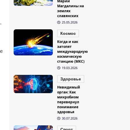
Марии
Магдалины на
землях
славянских
25.05.2026
-
Космос
Когда и как
затопят
ве
международную
космическую
станцию (МКС)
19.03.2026
Здоровье
Невидимый
орган: Как
микробиом
перевернул
понимание
здоровья
30.07.2026
Спорт