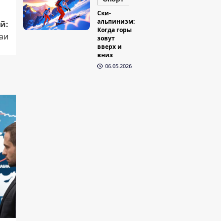
Ски-
альпинизм:
й:
Когда горы
аи
зовут
вверх и
вниз
06.05.2026