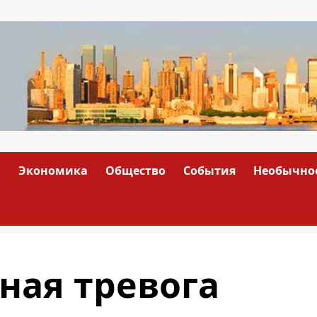
а
Экономика
Общество
События
Необычно
ная тревога