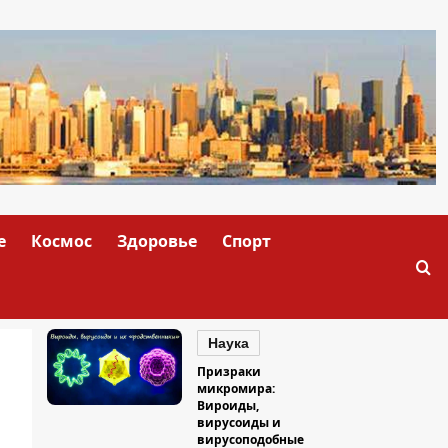
е
Космос
Здоровье
Спорт
Наука
Призраки
микромира:
Вироиды,
вирусоиды и
вирусоподобные