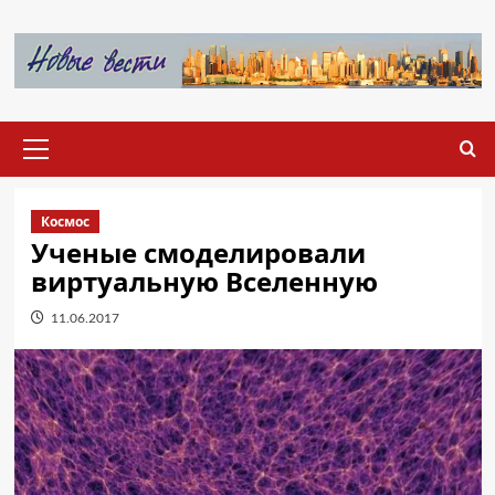
Перейти
к
содержимому
Основное
меню
Космос
Ученые смоделировали
виртуальную Вселенную
11.06.2017