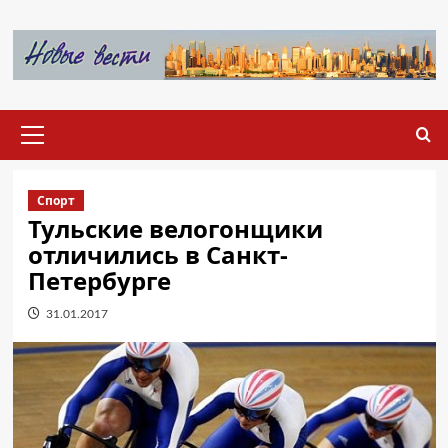
Перейти
к
содержимому
Основное
меню
Спорт
Тульские велогонщики
отличились в Санкт-
Петербурге
31.01.2017