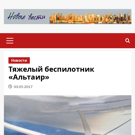
Перейти
к
содержимому
Основное
меню
Новости
Тяжелый беспилотник
«Альтаир»
03.05.2017