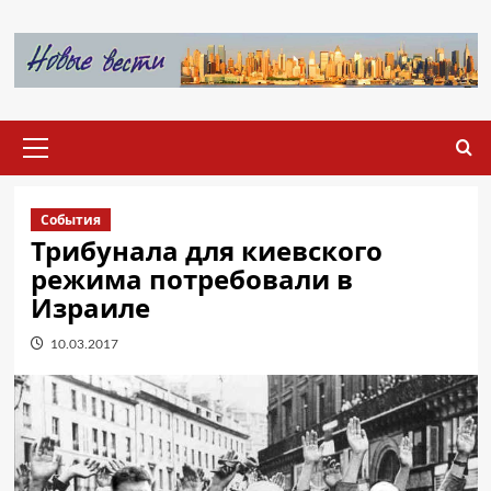
Перейти
к
содержимому
Основное
меню
События
Трибунала для киевского
режима потребовали в
Израиле
10.03.2017