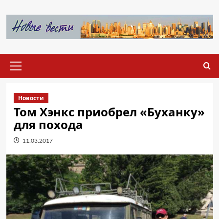
Перейти
к
содержимому
Основное
меню
Новости
Том Хэнкс приобрел «Буханку»
для похода
11.03.2017