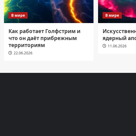
В мире
В мире
Как работает Голфстрим и
Искусствен
что он даёт прибрежным
ядерный ап
территориям
11.06.2026
22.06.2026