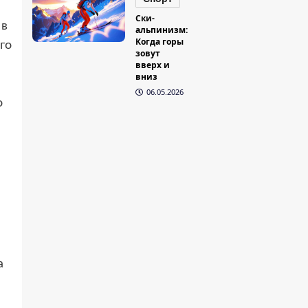
Ски-
 в
альпинизм:
Когда горы
го
зовут
вверх и
вниз
06.05.2026
о
а