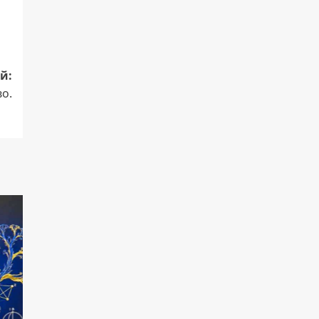
й:
во.