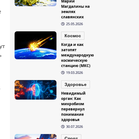
Марии
Магдалины на
е
землях
славянских
25.05.2026
Космос
Когда и как
ут
затопят
ь
международную
космическую
станцию (МКС)
19.03.2026
Здоровье
т
Невидимый
орган: Как
микробиом
перевернул
понимание
здоровья
30.07.2026
Спорт