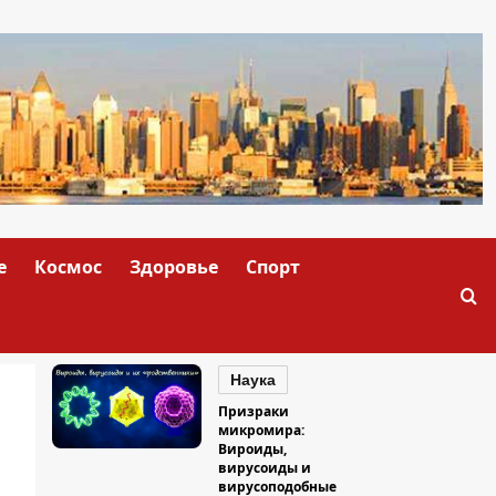
е
Космос
Здоровье
Спорт
Наука
Призраки
микромира:
Вироиды,
вирусоиды и
вирусоподобные