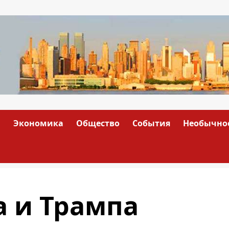
а
Экономика
Общество
События
Необычно
а и Трампа