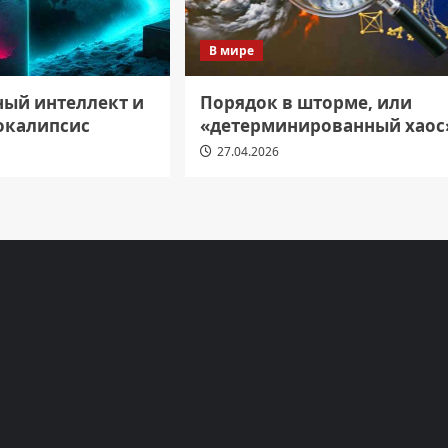
В мире
ный интеллект и
Порядок в шторме, или
окалипсис
«детерминированный хаос
27.04.2026