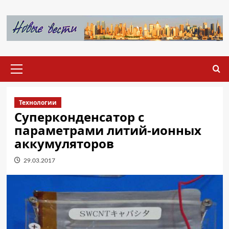
Перейти
к
содержимому
Основное
меню
Технологии
Суперконденсатор с
параметрами литий-ионных
аккумуляторов
29.03.2017