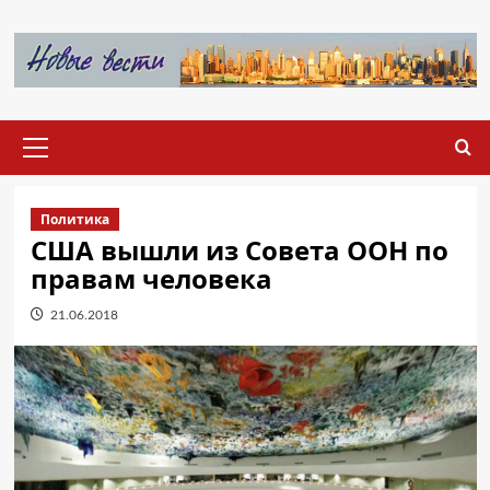
Перейти
к
содержимому
Основное
меню
Политика
США вышли из Совета ООН по
правам человека
21.06.2018