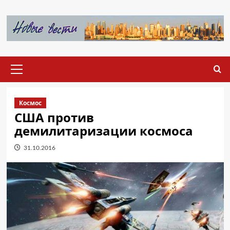
Перейти
к
содержимому
Основное
меню
Космос
США против
демилитаризации космоса
31.10.2016