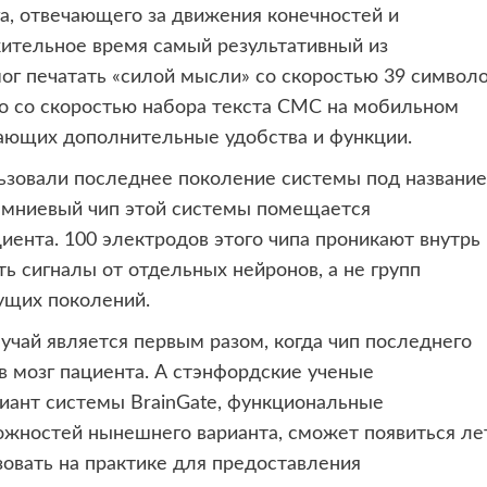
га, отвечающего за движения конечностей и
ительное время самый результативный из
мог печатать «силой мысли» со скоростью 39 символо
имо со скоростью набора текста СМС на мобильном
вающих дополнительные удобства и функции.
льзовали последнее поколение системы под названи
кремниевый чип этой системы помещается
иента. 100 электродов этого чипа проникают внутрь
ать сигналы от отдельных нейронов, а не групп
ущих поколений.
учай является первым разом, когда чип последнего
в мозг пациента. А стэнфордские ученые
иант системы BrainGate, функциональные
жностей нынешнего варианта, сможет появиться лет
ьзовать на практике для предоставления