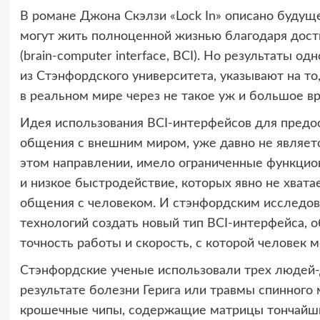
В романе Джона Скэлзи «Lock In» описано будущ
могут жить полноценной жизнью благодаря дост
(brain-computer interface, BCI). Но результаты 
из Стэнфордского университета, указывают на то,
в реальном мире через не такое уж и большое вр
Идея использования BCI-интерфейсов для пред
общения с внешним миром, уже давно не является
этом направлении, имело ограниченные функцио
и низкое быстродействие, которых явно не хват
общения с человеком. И стэнфордским исследо
технологий создать новый тип BCI-интерфейса,
точность работы и скорость, с которой человек 
Стэнфордские ученые использовали трех людей-
результате болезни Герига или травмы спинного 
крошечные чипы, содержащие матрицы тончайших