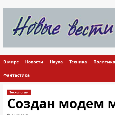
Перейти
к
содержимому
В мире
Новости
Наука
Техника
Политик
Фантастика
Технологии
Создан модем 