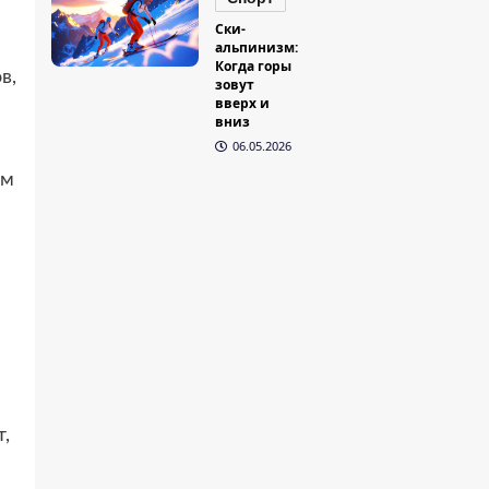
Ски-
альпинизм:
Когда горы
в,
зовут
вверх и
вниз
06.05.2026
ем
,