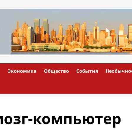
а
Экономика
Общество
События
Необычно
мозг-компьютер