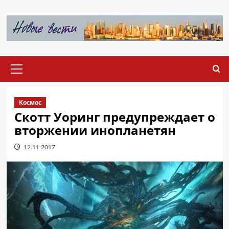
Перейти
к
содержимому
Основное
меню
Космос
Скотт Уоринг предупреждает о
вторжении инопланетян
12.11.2017