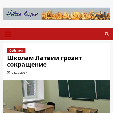
Перейти
к
содержимому
Основное
меню
События
Школам Латвии грозит
сокращение
08.10.2017