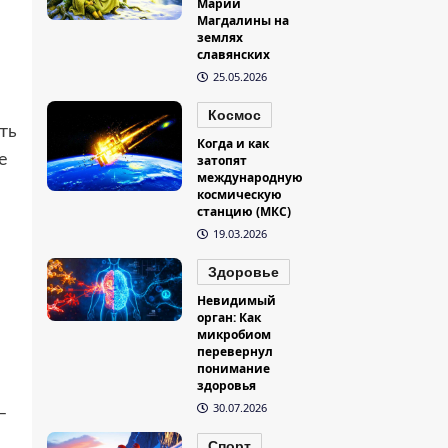
Марии
Магдалины на
землях
славянских
25.05.2026
Космос
ть
Когда и как
е
затопят
международную
космическую
станцию (МКС)
19.03.2026
Здоровье
Невидимый
орган: Как
микробиом
перевернул
понимание
здоровья
30.07.2026
–
Спорт