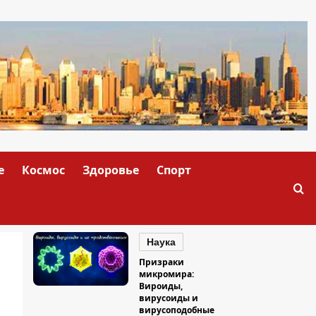
е
Космос
Здоровье
Спорт
Наука
Призраки
микромира:
Вироиды,
вирусоиды и
вирусоподобные