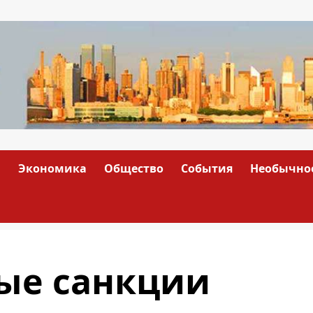
а
Экономика
Общество
События
Необычно
вые санкции