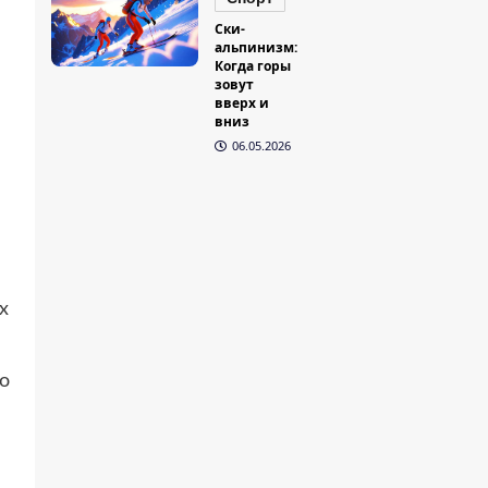
Ски-
альпинизм:
Когда горы
зовут
вверх и
вниз
06.05.2026
х
о