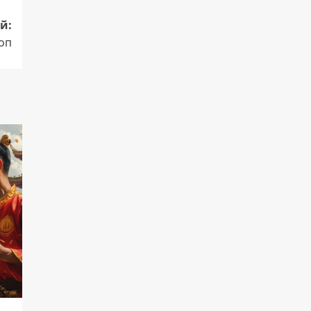
й:
оп