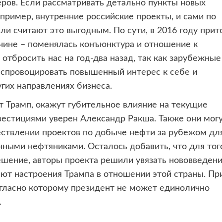
ов. Если рассматривать детально пункты новых
апример, внутренние российские проекты, и сами по
ли считают это выгодным. По сути, в 2016 году прит
чине – поменялась конъюнктура и отношение к
отбросить нас на год-два назад, так как зарубежные
т спровоцировать повышенный интерес к себе и
гих направлениях бизнеса.
 Трамп, окажут губительное влияние на текущие
стициями уверен Александр Ракша. Также они мог
ествлении проектов по добыче нефти за рубежом дл
нными нефтяниками. Осталось добавить, что для тог
ение, авторы проекта решили увязать нововведени
ают настроения Трампа в отношении этой страны. Пр
огласно которому президент не может единолично
.