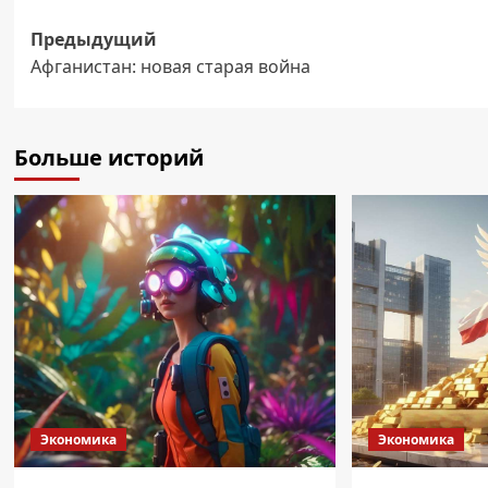
Навигация
Предыдущий
Афганистан: новая старая война
записи
Больше историй
Экономика
Экономика