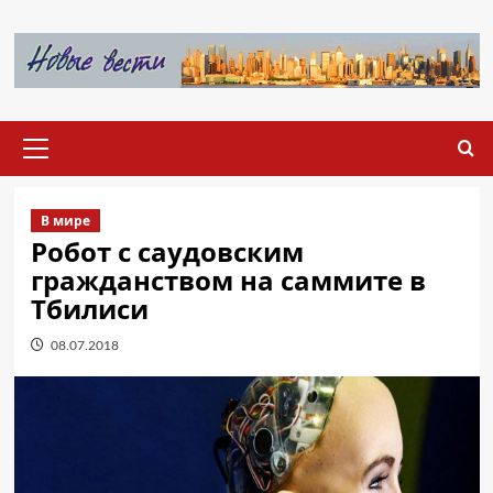
Перейти
к
содержимому
Основное
меню
В мире
Робот с саудовским
гражданством на саммите в
Тбилиси
08.07.2018