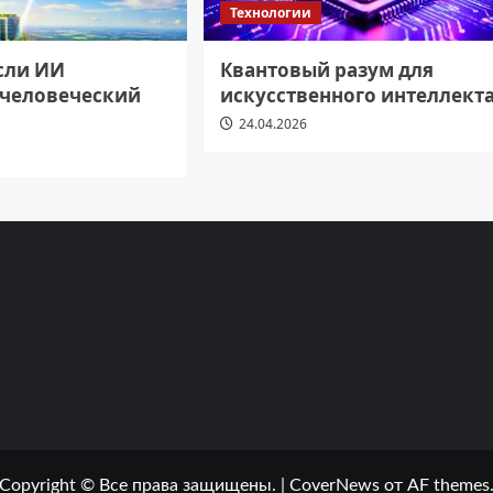
Технологии
если ИИ
Квантовый разум для
 человеческий
искусственного интеллект
24.04.2026
Copyright © Все права защищены.
|
CoverNews
от AF themes