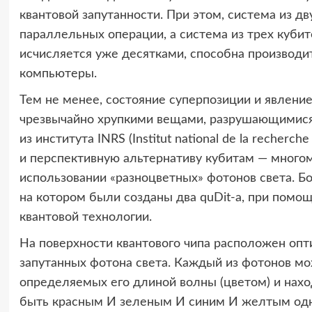
квантовой запутанности. При этом, система из д
параллельных операции, а система из трех кубит
исчисляется уже десятками, способна производи
компьютеры.
Тем не менее, состояние суперпозиции и явлени
чрезвычайно хрупкими вещами, разрушающимися 
из института INRS (Institut national de la recherc
и перспективную альтернативу кубитам — многом
использовании «разноцветных» фотонов света. Бо
на котором были созданы два quDit-а, при помо
квантовой технологии.
На поверхности квантового чипа расположен опти
запутанных фотона света. Каждый из фотонов мо
определяемых его длиной волны (цветом) и нахо
быть красным И зеленым И синим И желтым одно