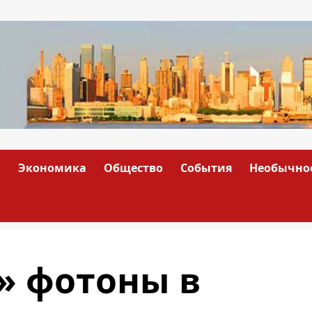
а
Экономика
Общество
События
Необычно
» фотоны в