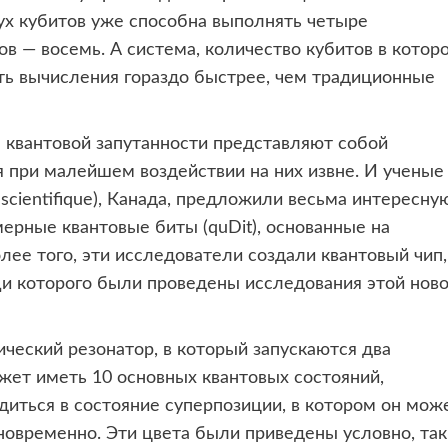
вух кубитов уже способна выполнять четыре
ов — восемь. А система, количество кубитов в котор
ть вычисления гораздо быстрее, чем традиционные
е квантовой запутанности представляют собой
при малейшем воздействии на них извне. И ученые
he scientifique), Канада, предложили весьма интересну
ерные квантовые биты (quDit), основанные на
лее того, эти исследователи создали квантовый чип,
щи которого были проведены исследования этой нов
ческий резонатор, в который запускаются два
жет иметь 10 основных квантовых состояний,
диться в состояние суперпозиции, в котором он мож
временно. Эти цвета были приведены условно, так