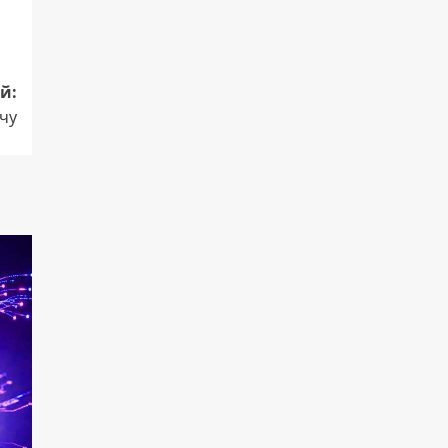
й:
чу