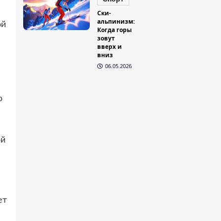
Ски-
альпинизм:
ой
Когда горы
зовут
вверх и
вниз
06.05.2026
ю
ой
ет