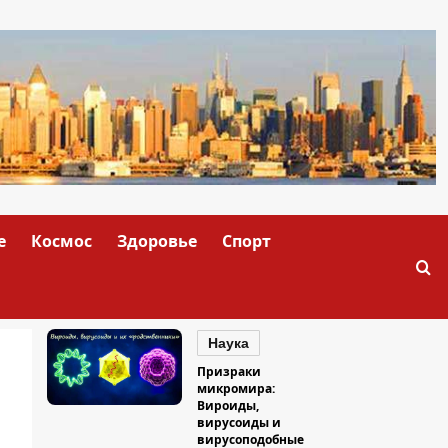
е
Космос
Здоровье
Спорт
Наука
Призраки
микромира:
Вироиды,
вирусоиды и
вирусоподобные