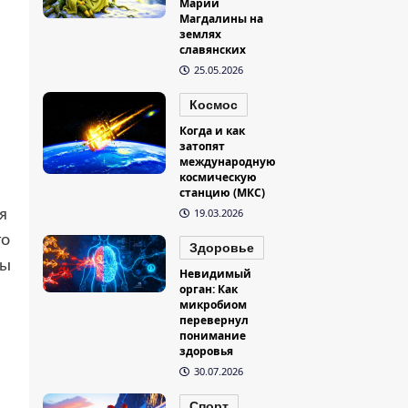
Марии
Магдалины на
землях
славянских
25.05.2026
Космос
Когда и как
затопят
международную
космическую
станцию (МКС)
19.03.2026
я
го
Здоровье
ты
Невидимый
орган: Как
микробиом
перевернул
понимание
здоровья
30.07.2026
Спорт