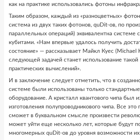
как на практике использовались фотоны инфракр
Таким образом, каждый из «разноцветных» фотоно
система из двух таких фотонов, quDit-ов, по пр
параллельных операций) эквивалентна системе с
кубитами. «Нам впервые удалось получить дост
состояние» — рассказывает Майкл Куес (Michael 
следующей задачей станет использование такой
практических вычислений».
И в заключение следует отметить, что в создан
системе были использованы только стандартные
оборудование. А кристалл квантового чипа был 
изготовления полупроводникового чипа. Все это п
сможет в буквальном смысле произвести революц
может уйти еще несколько лет, которые будут п
многомерных quDit-ов до уровня возможности их