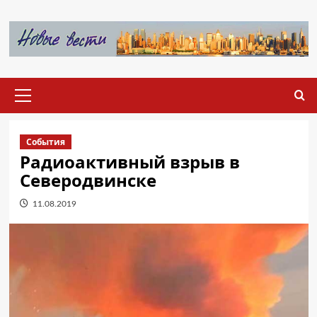
Перейти
к
содержимому
Основное
меню
События
Радиоактивный взрыв в
Северодвинске
11.08.2019