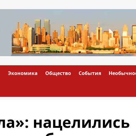
а
Экономика
Общество
События
Необычно
ла»: нацелились