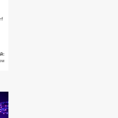
rf
й:
ом