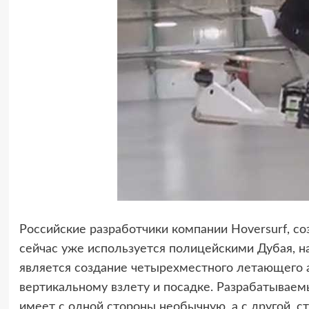
Российские разработчики компании Hoversurf,
сейчас уже используется полицейскими Дубая, н
является создание четырехместного летающего 
вертикальному взлету и посадке. Разрабатывае
имеет с одной стороны необычную, а с другой, с