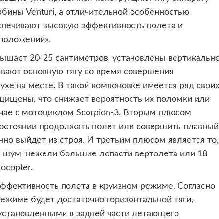
бины Venturi, а отличительной особенностью
спечивают высокую эффективность полета и
положении».
евышает 20-25 сантиметров, установлены вертикальн
вают основную тягу во время совершения
духе на месте. В такой компоновке имеется ряд свои
щищены, что снижает вероятность их поломки или
учае с мотоциклом Scorpion-3. Вторым плюсом
состоянии продолжать полет или совершить плавный
нно выйдет из строя. И третьим плюсом является то,
 шум, нежели большие лопасти вертолета или 18
ocopter.
фективность полета в круизном режиме. Согласно
ежиме будет достаточно горизонтальной тяги,
 установленными в задней части летающего