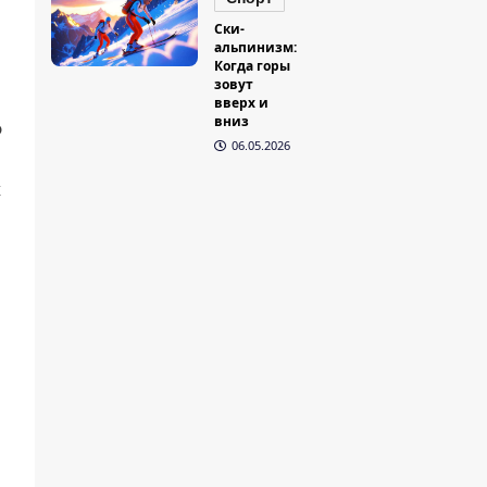
Ски-
альпинизм:
Когда горы
зовут
вверх и
вниз
о
06.05.2026
х