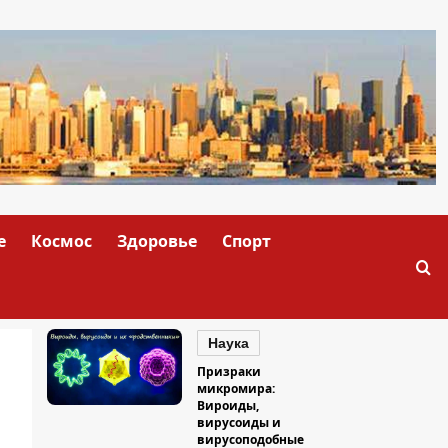
е
Космос
Здоровье
Спорт
Наука
Призраки
микромира:
Вироиды,
вирусоиды и
вирусоподобные