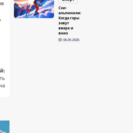
ов
Ски-
альпинизм:
Когда горы
»
зовут
вверх и
вниз
06.05.2026
й:
ть
на