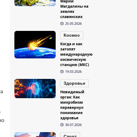
Марии
Магдалины на
землях
славянских
25.05.2026
Космос
Когда и как
затопят
международную
космическую
станцию (МКС)
19.03.2026
Здоровье
та
Невидимый
орган: Как
микробиом
перевернул
в
понимание
здоровья
но
30.07.2026
Спорт