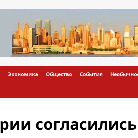
а
Экономика
Общество
События
Необычно
рии согласились