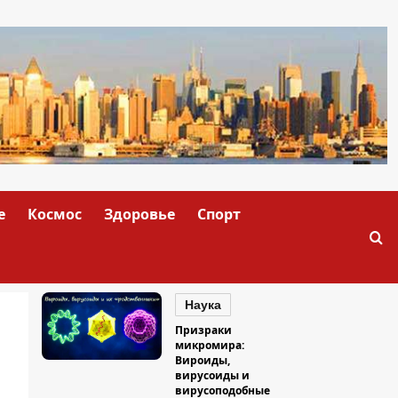
е
Космос
Здоровье
Спорт
Наука
Призраки
микромира:
Вироиды,
вирусоиды и
вирусоподобные