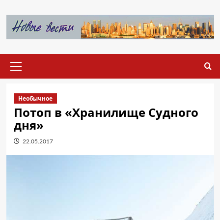
Перейти
к
содержимому
Основное
меню
Необычное
Потоп в «Хранилище Судного
дня»
22.05.2017