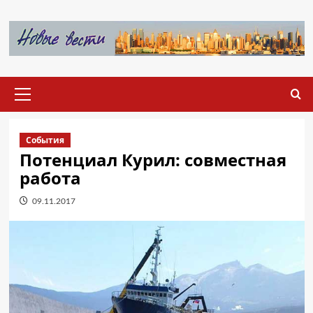
Перейти
к
содержимому
Основное
меню
События
Потенциал Курил: совместная
работа
09.11.2017